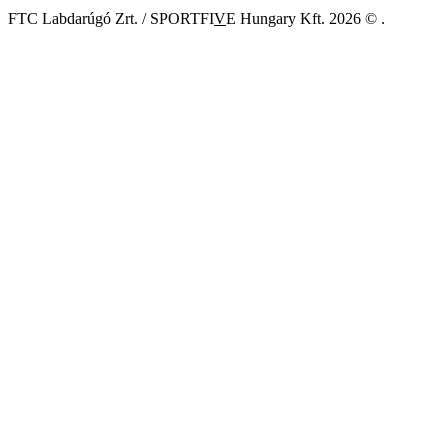
FTC Labdarúgó Zrt. / SPORTFI
V
E Hungary Kft.
2026 © .