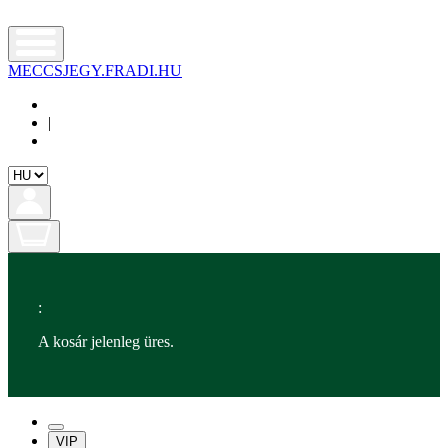
MECCSJEGY.FRADI.HU
|
:
A kosár jelenleg üres.
VIP