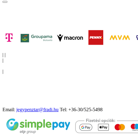
|
|
|
|
Email:
jegypenztar@fradi.hu
Tel: +36-30/525-5498